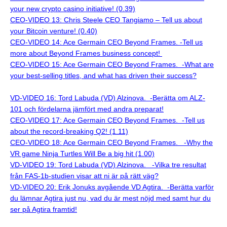
your new crypto casino initiative! (0.39)
CEO-VIDEO 13: Chris Steele CEO Tangiamo – Tell us about
your Bitcoin venture! (0.40)
CEO-VIDEO 14: Ace Germain CEO Beyond Frames. -Tell us
more about Beyond Frames business concept!
CEO-VIDEO 15: Ace Germain CEO Beyond Frames. -What are
your best-selling titles, and what has driven their success?
VD-VIDEO 16: Tord Labuda (VD) Alzinova. -Berätta om ALZ-
101 och fördelarna jämfört med andra preparat!
CEO-VIDEO 17: Ace Germain CEO Beyond Frames. -Tell us
about the record-breaking Q2! (1.11)
CEO-VIDEO 18: Ace Germain CEO Beyond Frames.
-Why the
VR game Ninja Turtles Will Be a big hit (1.00)
VD-VIDEO 19: Tord Labuda (VD) Alzinova. -Vilka tre resultat
från FAS-1b-studien visar att ni är på rätt väg?
VD-VIDEO 20: Erik Jonuks avgående VD Agtira. -Berätta varför
du lämnar Agtira just nu, vad du är mest nöjd med samt hur du
ser på Agtira framtid!