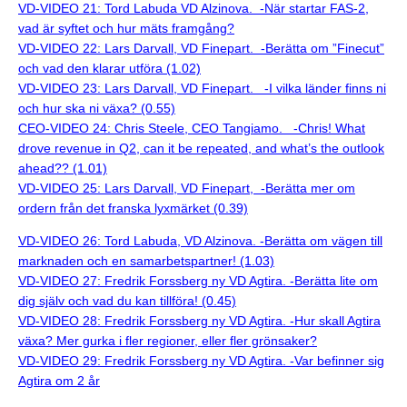
VD-VIDEO 21: Tord Labuda VD Alzinova. -När startar FAS-2,
vad är syftet och hur mäts framgång?
VD-VIDEO 22: Lars Darvall, VD Finepart. -Berätta om ”Finecut”
och vad den klarar utföra (1.02)
VD-VIDEO 23: Lars Darvall, VD Finepart. -I vilka länder finns ni
och hur ska ni växa? (0.55)
CEO-VIDEO 24: Chris Steele, CEO Tangiamo. -Chris! What
drove revenue in Q2, can it be repeated, and what’s the outlook
ahead?? (1.01)
VD-VIDEO 25: Lars Darvall, VD Finepart, -Berätta mer om
ordern från det franska lyxmärket (0.39)
VD-VIDEO 26: Tord Labuda, VD Alzinova. -Berätta om vägen till
marknaden och en samarbetspartner! (1.03)
VD-VIDEO 27: Fredrik Forssberg ny VD Agtira. -Berätta lite om
dig själv och vad du kan tillföra! (0.45)
VD-VIDEO 28: Fredrik Forssberg ny VD Agtira. -Hur skall Agtira
växa? Mer gurka i fler regioner, eller fler grönsaker?
VD-VIDEO 29: Fredrik Forssberg ny VD Agtira. -Var befinner sig
Agtira om 2 år