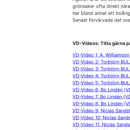
grönsaker ofta direkt nära
har bland annat ett tioår
Senast förvärvade det sve
VD-Videos: Titta gärna på
VD-Video 1: A. Williamson
VD-Video 2: Torbjörn BULL
VD-Video 3: Torbjörn BULL
VD-Video 4: Torbjörn BULL
VD-Video 5: Torbjörn BUL
VD-Video 6: Bo Lindén (VD
VD-Video 7: Bo Lindén (VD
VD-Video 8: Bo Lindén (VD
VD-Video 9: Niclas Sands
VD-Video 10: Niclas Sands
VD-Video 11: Niclas Sands