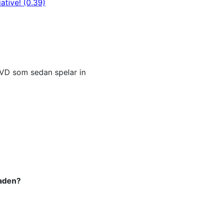
ative! (0.39)
l VD som sedan spelar in
naden?