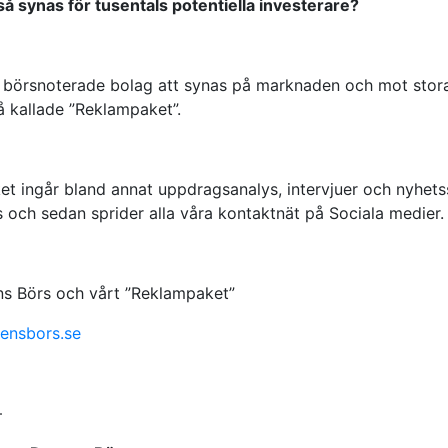
kså synas för tusentals potentiella investerare?
r börsnoterade bolag att synas på marknaden och mot stora
å kallade ”Reklampaket”.
t ingår bland annat uppdragsanalys, intervjuer och nyhets
 och sedan sprider alla våra kontaktnät på Sociala medier.
ns Börs och vårt ”Reklampaket”
ensbors.se
–