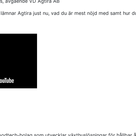
s, avgående VD Agtira AB
lämnar Agtira just nu, vad du är mest nöjd med samt hur du
foodtech-bolag som utvecklar växthuslösningar för hållbar 