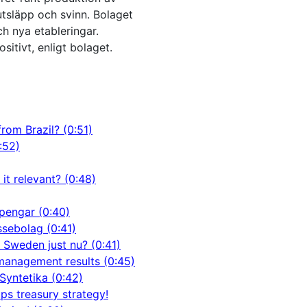
utsläpp och svinn. Bolaget
h nya etableringar.
tivt, enligt bolaget.
rom Brazil? (0:51)
:52)
it relevant? (0:48)
pengar (0:40)
ssebolag (0:41)
 Sweden just nu? (0:41)
management results (0:45)
Syntetika (0:42)
ps treasury strategy!