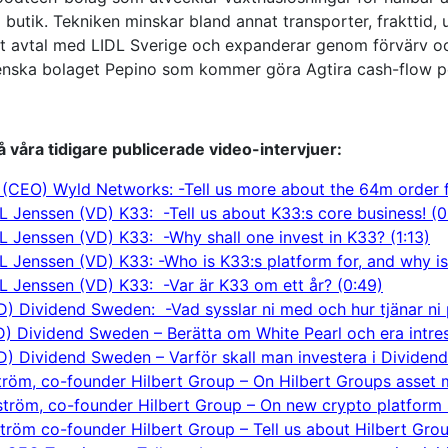
 butik. Tekniken minskar bland annat transporter, frakttid, 
igt avtal med LIDL Sverige och expanderar genom förvärv oc
nska bolaget Pepino som kommer göra Agtira cash-flow posi
 våra tidigare publicerade video-intervjuer:
 (CEO) Wyld Networks: -Tell us more about the 64m order f
 Jenssen (VD) K33: -Tell us about K33:s core business! (0
 Jenssen (VD) K33: -Why shall one invest in K33? (1:13)
 Jenssen (VD) K33: -Who is K33:s platform for, and why is 
L Jenssen (VD) K33: -Var är K33 om ett år? (0:49)
) Dividend Sweden: -Vad sysslar ni med och hur tjänar ni 
) Dividend Sweden – Berätta om White Pearl och era intre
) Dividend Sweden – Varför skall man investera i Dividend
tröm, co-founder Hilbert Group – On Hilbert Groups asset 
tröm, co-founder Hilbert Group – On new crypto platform 
tröm co-founder Hilbert Group – Tell us about Hilbert Grou