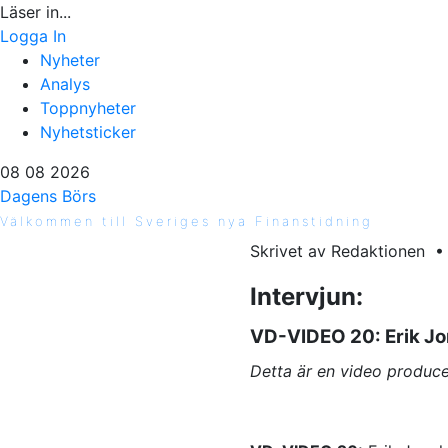
Läser in...
Logga In
Nyheter
Analys
Toppnyheter
Nyhetsticker
08 08 2026
Dagens Börs
Välkommen till Sveriges nya Finanstidning
Skrivet av Redaktionen •
Intervjun:
VD-VIDEO 20: Erik J
Detta är en video produce