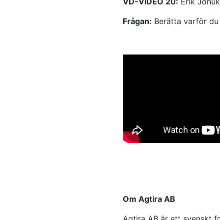
VD-VIDEO 20:
Erik Jonuk
Frågan:
Berätta varför du 
Om Agtira AB
Agtira AB är ett svenskt 