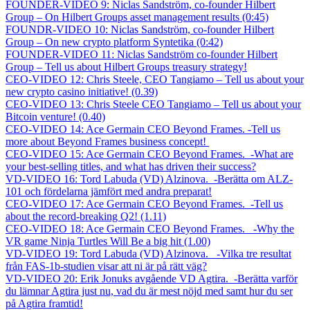
FOUNDER-VIDEO 9: Niclas Sandström, co-founder Hilbert
Group – On Hilbert Groups asset management results (0:45)
FOUNDR-VIDEO 10: Niclas Sandström, co-founder Hilbert
Group – On new crypto platform Syntetika (0:42)
FOUNDER-VIDEO 11: Niclas Sandström co-founder Hilbert
Group – Tell us about Hilbert Groups treasury strategy!
CEO-VIDEO 12: Chris Steele, CEO Tangiamo – Tell us about your
new crypto casino initiative! (0.39)
CEO-VIDEO 13: Chris Steele CEO Tangiamo – Tell us about your
Bitcoin venture! (0.40)
CEO-VIDEO 14: Ace Germain CEO Beyond Frames. -Tell us
more about Beyond Frames business concept!
CEO-VIDEO 15: Ace Germain CEO Beyond Frames. -What are
your best-selling titles, and what has driven their success?
VD-VIDEO 16: Tord Labuda (VD) Alzinova. -Berätta om ALZ-
101 och fördelarna jämfört med andra preparat!
CEO-VIDEO 17: Ace Germain CEO Beyond Frames. -Tell us
about the record-breaking Q2! (1.11)
CEO-VIDEO 18: Ace Germain CEO Beyond Frames.
-Why the
VR game Ninja Turtles Will Be a big hit (1.00)
VD-VIDEO 19: Tord Labuda (VD) Alzinova. -Vilka tre resultat
från FAS-1b-studien visar att ni är på rätt väg?
VD-VIDEO 20: Erik Jonuks avgående VD Agtira. -Berätta varför
du lämnar Agtira just nu, vad du är mest nöjd med samt hur du ser
på Agtira framtid!