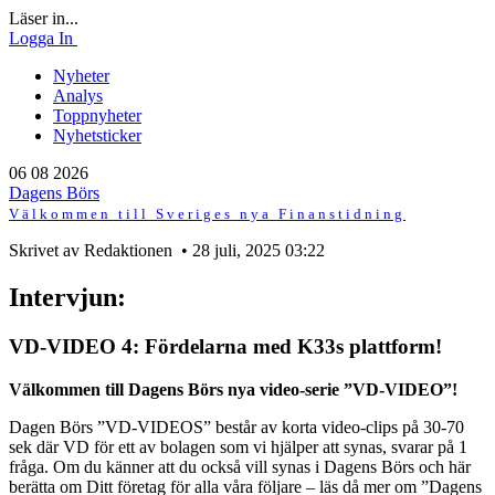
Läser in...
Logga In
Nyheter
Analys
Toppnyheter
Nyhetsticker
06 08 2026
Dagens Börs
Välkommen till Sveriges nya Finanstidning
Skrivet av Redaktionen • 28 juli, 2025 03:22
Intervjun:
VD-VIDEO 4: Fördelarna med K33s plattform!
Välkommen till Dagens Börs nya video-serie ”VD-VIDEO”!
Dagen Börs ”VD-VIDEOS” består av korta video-clips på 30-70
sek där VD för ett av bolagen som vi hjälper att synas, svarar på 1
fråga. Om du känner att du också vill synas i Dagens Börs och här
berätta om Ditt företag för alla våra följare – läs då mer om ”Dagens