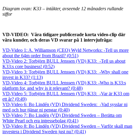
Diagram ovan: K33 – intäkter, avseende 12 månaders rullande
siffor
VD-VIDEO: Våra tidigare publicerade korta video-clip där
våra kunder, och deras VD svarar på 1 intervjufråga:
VD-Video 1: A. Williamson (CEO) Wyld Networks: -Tell us more
about the 64m order from Brazil? (0:51)
VD-Video 2: Torbjörn BULL Jenssen (VD) K33: -Tell us about
K33:s core business! (0:52)
VD-Video 3: Torbjörn BULL Jenssen (VD) K33: -Why shall one
invest in K33? (1:13)
VD-Video 4: Torbjörn BULL Jenssen (VD) K33: -Who is K33:s
platform for, and why is it relevant? (0:48)
VD-Video 5: Torbjörn BULL Jenssen (VD) K33: -Var är K33 om
ett år? (0:49)
VD-Video 6: Bo Lindén (VD) Dividend Sweden: -Vad sysslar ni
med och hur tjänar ni pengar (0:40)
VD-Video 7: Bo Lindén (VD) Dividend Sweden – Berätta om
White Pearl och era intressebolag (0:41)
VD-Video 8: Bo Lindén (VD) Dividend Sweden – Varför skall man
investera i Dividend Sweden just nu? (0:41)