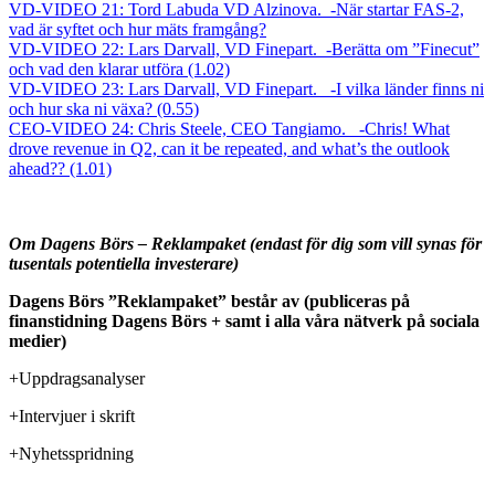
VD-VIDEO 21: Tord Labuda VD Alzinova. -När startar FAS-2,
vad är syftet och hur mäts framgång?
VD-VIDEO 22: Lars Darvall, VD Finepart. -Berätta om ”Finecut”
och vad den klarar utföra (1.02)
VD-VIDEO 23: Lars Darvall, VD Finepart. -I vilka länder finns ni
och hur ska ni växa? (0.55)
CEO-VIDEO 24: Chris Steele, CEO Tangiamo. -Chris! What
drove revenue in Q2, can it be repeated, and what’s the outlook
ahead?? (1.01)
Om Dagens Börs – Reklampaket (endast för dig som vill synas för
tusentals potentiella investerare)
Dagens Börs ”Reklampaket” består av (publiceras på
finanstidning Dagens Börs + samt i alla våra nätverk på sociala
medier)
+Uppdragsanalyser
+Intervjuer i skrift
+Nyhetsspridning