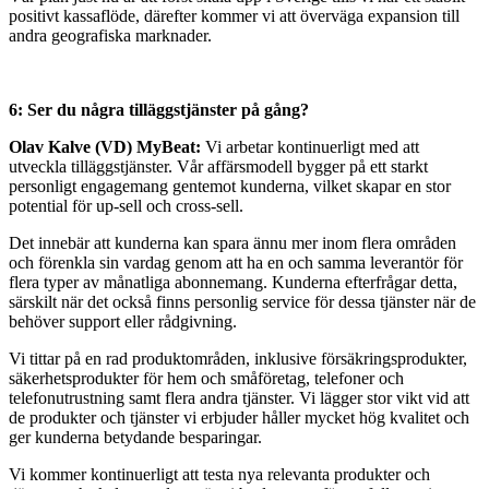
positivt kassaflöde, därefter kommer vi att överväga expansion till
andra geografiska marknader.
6: Ser du några tilläggstjänster på gång?
Olav Kalve (VD) MyBeat:
Vi arbetar kontinuerligt med att
utveckla tilläggstjänster. Vår affärsmodell bygger på ett starkt
personligt engagemang gentemot kunderna, vilket skapar en stor
potential för up-sell och cross-sell.
Det innebär att kunderna kan spara ännu mer inom flera områden
och förenkla sin vardag genom att ha en och samma leverantör för
flera typer av månatliga abonnemang. Kunderna efterfrågar detta,
särskilt när det också finns personlig service för dessa tjänster när de
behöver support eller rådgivning.
Vi tittar på en rad produktområden, inklusive försäkringsprodukter,
säkerhetsprodukter för hem och småföretag, telefoner och
telefonutrustning samt flera andra tjänster. Vi lägger stor vikt vid att
de produkter och tjänster vi erbjuder håller mycket hög kvalitet och
ger kunderna betydande besparingar.
Vi kommer kontinuerligt att testa nya relevanta produkter och