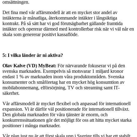
omsättningen.
Det fina med vår affärsmodell är att en mycket stor andel av
intäkterna är månatliga, återkommande intäkter i långsiktiga
kontrakt. På så sätt har vi god förutsägbarhet gällande framtida
intäkter och opererar därmed med kontrollerbar risk när vi väl når en
skala som genererar positivt kassaflöde.
5: I vilka länder är ni aktiva?
Olav Kalve (VD) MyBeat:
För närvarande fokuserar vi på den
svenska marknaden. Exempelvis så motsvarar 1 miljard kronor
endast 1 % av marknaden inom våra produktområden. Svenska
konsumenter och småföretag har en mycket hög konsumtion av
mobilabonnemang, elförsörjning, TV och streaming samt IT-
säkerhet.
Vår affärsmodell är mycket flexibel och anpassad för internationell
expansion. Vi är därför väl positionerade för internationell tillväxt.
Den globala marknaden för våra tjänster är enorm, och
konkurrenssituationen gör det möjligt för oss att hitta mycket starka
positioner i många marknader.
Vår plan just nu är att först skala upp i Sverige tills vi har ett stabilt