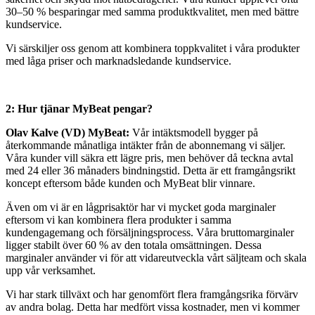
30–50 % besparingar med samma produktkvalitet, men med bättre
kundservice.
Vi särskiljer oss genom att kombinera toppkvalitet i våra produkter
med låga priser och marknadsledande kundservice.
2: Hur tjänar MyBeat pengar?
Olav Kalve (VD) MyBeat:
Vår intäktsmodell bygger på
återkommande månatliga intäkter från de abonnemang vi säljer.
Våra kunder vill säkra ett lägre pris, men behöver då teckna avtal
med 24 eller 36 månaders bindningstid. Detta är ett framgångsrikt
koncept eftersom både kunden och MyBeat blir vinnare.
Även om vi är en lågprisaktör har vi mycket goda marginaler
eftersom vi kan kombinera flera produkter i samma
kundengagemang och försäljningsprocess. Våra bruttomarginaler
ligger stabilt över 60 % av den totala omsättningen. Dessa
marginaler använder vi för att vidareutveckla vårt säljteam och skala
upp vår verksamhet.
Vi har stark tillväxt och har genomfört flera framgångsrika förvärv
av andra bolag. Detta har medfört vissa kostnader, men vi kommer