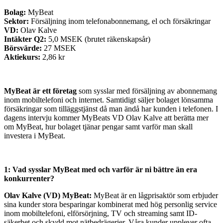
Bolag:
MyBeat
Sektor:
Försäljning inom telefonabonnemang, el och försäkringar
VD:
Olav Kalve
Intäkter Q2:
5,0 MSEK (brutet räkenskapsår)
Börsvärde:
27 MSEK
Aktiekurs:
2,86 kr
MyBeat är ett företag
som sysslar med försäljning av abonnemang
inom mobiltelefoni och internet. Samtidigt säljer bolaget lönsamma
försäkringar som tilläggstjänst då man ändå har kunden i telefonen. I
dagens intervju kommer MyBeats VD Olav Kalve att berätta mer
om MyBeat, hur bolaget tjänar pengar samt varför man skall
investera i MyBeat.
1: Vad sysslar MyBeat med och varför är ni bättre än era
konkurrenter?
Olav Kalve (VD) MyBeat:
MyBeat är en lågprisaktör som erbjuder
sina kunder stora besparingar kombinerat med hög personlig service
inom mobiltelefoni, elförsörjning, TV och streaming samt ID-
säkerhet och skydd mot nätbedrägerier. Våra kunder upplever ofta