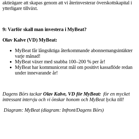
aktieägare att skapas genom att vi återinvesterar överskottskapital i
ytterligare tillväxt.
9: Varför skall man investera i MyBeat?
Olav Kalve (VD) MyBeat:
MyBeat får långsiktiga återkommande abonnemangsintäkter
varje månad!
MyBeat växer med snabba 100–200 % per år!
MyBeat har kommunicerat mål om positivt kassaflöde redan
under innevarande år!
Dagens Börs tackar
Olav Kalve, VD för MyBeat:
för en mycket
intressant intervju och vi önskar honom och MyBeat lycka till!
Diagram: MyBeat (diagram: Infront/Dagens Börs)