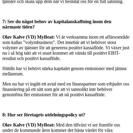
tjänster och skala upp dem när vi beslutat oss för en full satsning.
7: Ser du något behov av kapitalanskaffning inom den
närmaste tiden?
Olav Kalve (VD) MyBeat:
Vi är verksamma inom ett affärsområde
som kallas ”volymbusiness”. Det innebär att vi behöver stora
volymer av tjänster för att generera positivt kassaflöde. Vi växer just
nu i så hög takt att vi snart kommer att vända till positivt EBIT-
resultat och positivt kassaflöde.
Hittills har vi behövt stärka kapitalet genom emissioner med jämna
mellanrum.
Men nu har vi ingått ett avtal med en finanspartner som erbjuder oss
finansiering på ett sätt som gör att vi sannolikt inte behöver
genomföra fler emissioner för att nå positivt kassaflöde.
8: Hur ser företagets utdelningspolicy ut?
Olav Kalve (VD) MyBeat:
Med den tillväxt vi ser framför oss
under de kommande åren kommer det bästa värdet för våra