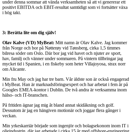
under denna sommar att vända verksamheten så att vi genererar ett
positivt EBITDA och EBIT-resultat samtidigt som vi fortsätter växa
i hög takt.
3: Berätta lite om dig själv!
Olav Kalve (VD) MyBeat:
Mitt namn är Olav Kalve. Jag kommer
från Norge och bor på Nøtterøy vid Tønsberg, cirka 1,5 timmes
bilresa söder om Oslo. Där bor jag vid havet och njuter av sport,
hav, familj och vänner under sommaren. På vintern tillbringar jag
mycket tid i Spanien, i en fiskeby som heter Villajoyosa, strax norr
om Alicante.
Min fru May och jag har tre barn. Vår äldste son är också engagerad
i MyBeat. Han är marknadsföringsexpert och har arbetat i fem år på
Googles EMEA-kontor i Dublin. De två andra är verksamma inom
hälso- och IT-branschen.
På fritiden ägnar jag mig åt bland annat skidåkning och golf.
Dessutom är jag en hängiven motionär och joggar flera gånger i
veckan.
Min yrkeskarriär började som ingenjör och bolagsekonom inom IT i
oljeindustrin, där jag arbetade i cirka 15 år med offshore-engineering