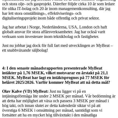
och stora olje- och gasprojekt. Därefter följde cirka 10 år som ledare
för olika IT-bolag och 20 år inom managementkonsulting, där jag
har lett stora omställnings-, effektiviserings- och
digitaliseringsprojekt inom både offentlig och privat sektor.
Jag har arbetat i Norge, Nederländerna, USA, London och haft
globalt ansvar för stora affärsverksamheter. Jag har också varit
verksam som investerare inom teknikbolag och fastigheter.
Just nu jobbar jag dock för full fart med utvecklingen av MyBeat –
ett snabbväxande säljbolag!
4: I den senaste månadsrapporten presenterade MyBeat
intäkter på 1,76 MSEK, vilket motsvarar en årstakt på 21,1
MSEK. MyBeat har lagt en intäktsprognos på 77 MSEK för
helåret 2025/2026. Varför kommer MyBeat att nå detta mål?
Olav Kalve (VD) MyBeat:
Just nu ligger vi på en
intjäningsförmåga lite under 2 MSEK per månad. Vår bedömning är
att detta har möjlighet att växa och passera 3 MSEK per månad i
hög takt, och innan slutet av detta kalenderår siktar vi på att
överstiga 6 MSEK i omsättning per månad, samtidigt som vi
fortsätter att ha en mycket hög tillväxttakt i den månatliga