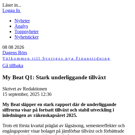
Läser in...
Logga In
Nyheter
Analys
Toppnyheter
Nyhetsticker
08 08 2026
Dagens Börs
Välkommen till Sveriges nya Finanstidning
Gå tillbaka
My Beat Q1: Stark underliggande tillväxt
Skrivet av Redaktionen
15 september, 2025 12:36
My Beat släpper en stark rapport där de underliggande
siffrorna visar på fortsatt tillväxt och stabil utveckling i
inledningen av räkenskapsåret 2025.
Trots ett första kvartal präglat av lågsäsong, semestereffekter och
engångsposter visar bolaget på jämförbar tillväxt och förbättrade