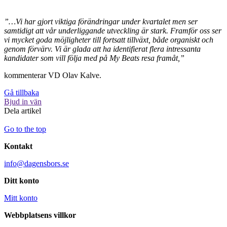
”…Vi har gjort viktiga förändringar under kvartalet men ser
samtidigt att vår underliggande utveckling är stark. Framför oss ser
vi mycket goda möjligheter till fortsatt tillväxt, både organiskt och
genom förvärv. Vi är glada att ha identifierat flera intressanta
kandidater som vill följa med på My Beats resa framåt,”
kommenterar VD Olav Kalve.
Gå tillbaka
Bjud in vän
Dela artikel
Go to the top
Kontakt
info@dagensbors.se
Ditt konto
Mitt konto
Webbplatsens villkor