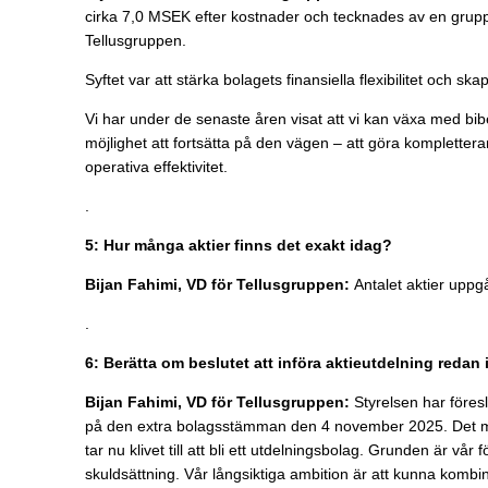
cirka 7,0 MSEK efter kostnader och tecknades av en gru
Tellusgruppen.
Syftet var att stärka bolagets finansiella flexibilitet och s
Vi har under de senaste åren visat att vi kan växa med bi
möjlighet att fortsätta på den vägen – att göra komplette
operativa effektivitet.
.
5: Hur många aktier finns det exakt idag?
Bijan Fahimi, VD för Tellusgruppen:
Antalet aktier uppgå
.
6: Berätta om beslutet att införa aktieutdelning redan
Bijan Fahimi, VD för Tellusgruppen:
Styrelsen har föres
på den extra bolagsstämman den 4 november 2025. Det marke
tar nu klivet till att bli ett utdelningsbolag. Grunden är vå
skuldsättning. Vår långsiktiga ambition är att kunna kombin