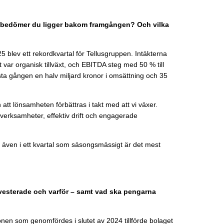
ad bedömer du ligger bakom framgången? Och vilka
25 blev ett rekordkvartal för Tellusgruppen. Intäkterna
var organisk tillväxt, och EBITDA steg med 50 % till
ta gången en halv miljard kronor i omsättning och 35
h att lönsamheten förbättras i takt med att vi växer.
verksamheter, effektiv drift och engagerade
rna även i ett kvartal som säsongsmässigt är det mest
vesterade och varför – samt vad ska pengarna
nen som genomfördes i slutet av 2024 tillförde bolaget