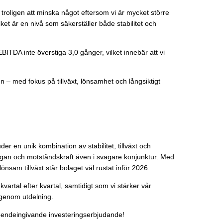
r troligen att minska något eftersom vi är mycket större
ket är en nivå som säkerställer både stabilitet och
BITDA inte överstiga 3,0 gånger, vilket innebär att vi
n – med fokus på tillväxt, lönsamhet och långsiktigt
er en unik kombination av stabilitet, tillväxt och
frågan och motståndskraft även i svagare konjunktur. Med
lönsam tillväxt står bolaget väl rustat inför 2026.
kvartal efter kvartal, samtidigt som vi stärker vår
 genom utdelning.
örtroendeingivande investeringserbjudande!