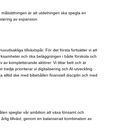
en målsättningen är att utdelningen ska spegla en
nsiering av expansion.
huvudsakliga tillväxtspår. För det första fortsätter vi att
 verksamheter och öka beläggningen i både förskola och
rv av kompletterande aktörer. Vi tittar bett och är
redje prioriterar vi digitalisering och AI-utveckling
alltid ske med bibehållen finansiell disciplin och med
målen speglar vår ambition att växa lönsamt och
g årlig tillväxt, genom en balanserad kombination av